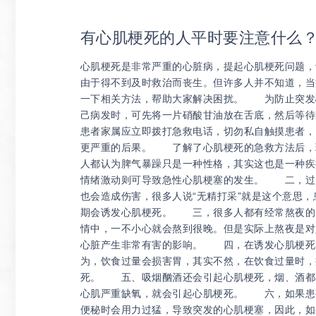
有心肌梗死的人平时要注意什么
心肌梗死是非常严重的心脏病，提起心肌梗死问题，
由于得不到及时救治而丧生。但许多人并不知道，当
一下相关方法，帮助大家解决困扰。 为防止突发
己病发时，可先将一片硝酸甘油放在舌底，然后等
患者家属应立即拨打急救电话，切勿私自触摸患者，
更严重的后果。 了解了心肌梗死的急救方法后，
人都认为脾气暴躁只是一种性格，其实这也是一种疾
情绪激动则可导致急性心肌梗塞的发生。 二，过
也会造成伤害，很多人说“无精打采”就是这个意思
期会诱发心肌梗死。 三，很多人都有经常熬夜的
情中，一不小心就会熬到很晚。但是实际上熬夜是对
心脏产生非常有害的影响。 四，在诱发心肌梗死
为，饮食过量会损害胃，其实不然，在饮食过量时，
死。 五、吸烟酗酒还会引起心肌梗死，烟、酒都
心肌严重缺氧，就会引起心肌梗死。 六，如果患
便秘时会用力过猛，导致突发的心肌梗塞，因此，如