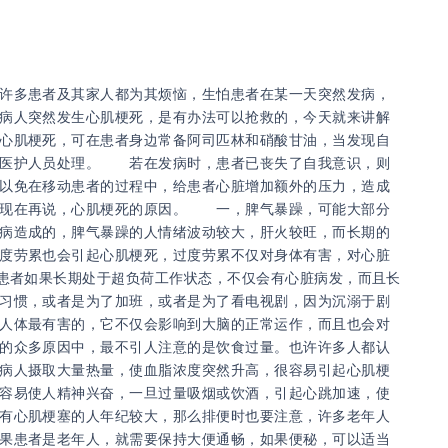
？
许多患者及其家人都为其烦恼，生怕患者在某一天突然发病，
病人突然发生心肌梗死，是有办法可以抢救的，今天就来讲解
心肌梗死，可在患者身边常备阿司匹林和硝酸甘油，当发现自
待医护人员处理。 若在发病时，患者已丧失了自我意识，则
以免在移动患者的过程中，给患者心脏增加额外的压力，造成
现在再说，心肌梗死的原因。 一，脾气暴躁，可能大部分
病造成的，脾气暴躁的人情绪波动较大，肝火较旺，而长期的
度劳累也会引起心肌梗死，过度劳累不仅对身体有害，对心脏
，患者如果长期处于超负荷工作状态，不仅会有心脏病发，而且长
习惯，或者是为了加班，或者是为了看电视剧，因为沉溺于剧
人体最有害的，它不仅会影响到大脑的正常运作，而且也会对
的众多原因中，最不引人注意的是饮食过量。也许许多人都认
病人摄取大量热量，使血脂浓度突然升高，很容易引起心肌梗
容易使人精神兴奋，一旦过量吸烟或饮酒，引起心跳加速，使
有心肌梗塞的人年纪较大，那么排便时也要注意，许多老年人
果患者是老年人，就需要保持大便通畅，如果便秘，可以适当