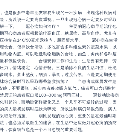
？
，也是很多中老年朋友容易出现的一种疾病，出现这种疾病对
险，所以说一定要高度重视，一旦出现冠心病一定要及时采取
了解一下。 冠心病如何治疗？ 主要的冠心病早期治疗包
期冠心病患者应积极治疗高血压、糖尿病、高脂血症。尤其有
压控制在140/90毫米汞柱内，胆固醇水平。 冠心病在生活
理饮食。倡导饮食清淡，多吃富含多种维生素的蔬菜水果，以
用动物内脏。可以吃低动物脂肪的食物，如鱼，禽肉和各种瘦
入量和低盐饮食。 合理安排工作和生活；生活要有规律，劳
压力，情绪稳定，心情舒畅。三是消除不良的生活习惯，杜绝
多喝水。禁止熬夜，酗酒，暴食，过度劳累。五是要定期使用
脉综合征时可以采取哪些急救措施？ 当患者或家属发生急
持安静，不要紧张，减少患者移动吸入氧气，痛者可口含硝酸甘
忌证的患者应口服100~300mg阿司匹林。 冠状动脉疾病
化引起的，而动脉粥样硬化又是一个几乎不可逆转的过程，因
的病人最初发病时症状为猝死，所以这种病仍然很危险。病人
时采取治疗措施。 刚刚发现的冠心病，重要的是在最佳时期
法，也必须采取医生的建议，在生活中还应做好冠心病的预防
此外，饮食细节也是一个不可忽视的重要话题。