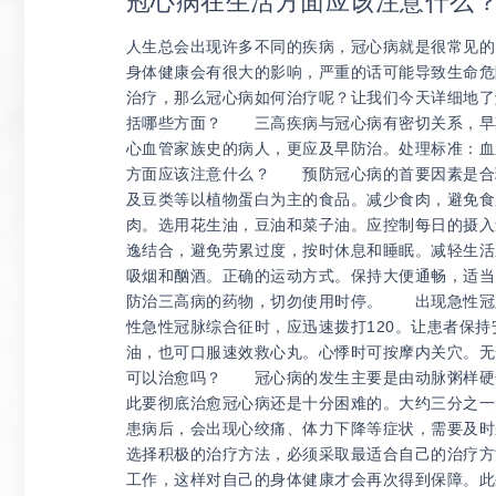
冠心病在生活方面应该注意什么
人生总会出现许多不同的疾病，冠心病就是很常见的
身体健康会有很大的影响，严重的话可能导致生命危
治疗，那么冠心病如何治疗呢？让我们今天详细地
括哪些方面？ 三高疾病与冠心病有密切关系，早
心血管家族史的病人，更应及早防治。处理标准：血
方面应该注意什么？ 预防冠心病的首要因素是合
及豆类等以植物蛋白为主的食品。减少食肉，避免食
肉。选用花生油，豆油和菜子油。应控制每日的摄
逸结合，避免劳累过度，按时休息和睡眠。减轻生活
吸烟和酗酒。正确的运动方式。保持大便通畅，适当
防治三高病的药物，切勿使用时停。 出现急性冠
性急性冠脉综合征时，应迅速拨打120。让患者保
油，也可口服速效救心丸。心悸时可按摩内关穴。无禁
可以治愈吗？ 冠心病的发生主要是由动脉粥样硬
此要彻底治愈冠心病还是十分困难的。大约三分之一
患病后，会出现心绞痛、体力下降等症状，需要及
选择积极的治疗方法，必须采取最适合自己的治疗方
工作，这样对自己的身体健康才会再次得到保障。