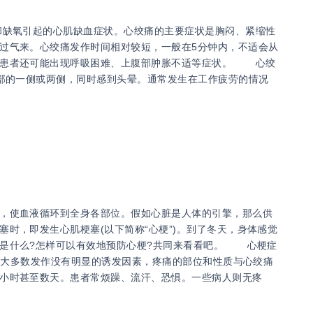
缺氧引起的心肌缺血症状。心绞痛的主要症状是胸闷、紧缩性
过气来。心绞痛发作时间相对较短，一般在5分钟内，不适会从
分患者还可能出现呼吸困难、上腹部肿胀不适等症状。 心绞
部的一侧或两侧，同时感到头晕。通常发生在工作疲劳的情况
，使血液循环到全身各部位。假如心脏是人体的引擎，那么供
时，即发生心肌梗塞(以下简称“心梗”)。到了冬天，身体感觉
现是什么?怎样可以有效地预防心梗?共同来看看吧。 心梗症
大多数发作没有明显的诱发因素，疼痛的部位和性质与心绞痛
小时甚至数天。患者常烦躁、流汗、恐惧。一些病人则无疼