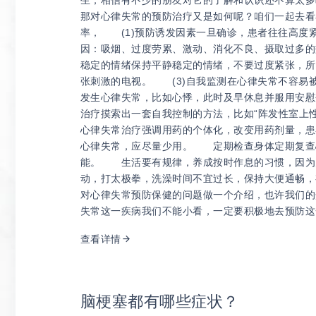
生，相信有不少的朋友对它的了解和认识还不算太多
那对心律失常的预防治疗又是如何呢？咱们一起去
率， (1)预防诱发因素一旦确诊，患者往往高度
因：吸烟、过度劳累、激动、消化不良、摄取过多的
稳定的情绪保持平静稳定的情绪，不要过度紧张，所
张刺激的电视。 (3)自我监测在心律失常不容易
发生心律失常，比如心悸，此时及早休息并服用安慰
治疗摸索出一套自我控制的方法，比如“阵发性室上
心律失常治疗强调用药的个体化，改变用药剂量，患
心律失常，应尽量少用。 定期检查身体定期复查
能。 生活要有规律，养成按时作息的习惯，因为
动，打太极拳，洗澡时间不宜过长，保持大便通畅
对心律失常预防保健的问题做一个介绍，也许我们的
失常这一疾病我们不能小看，一定要积极地去预防
查看详情
脑梗塞都有哪些症状？