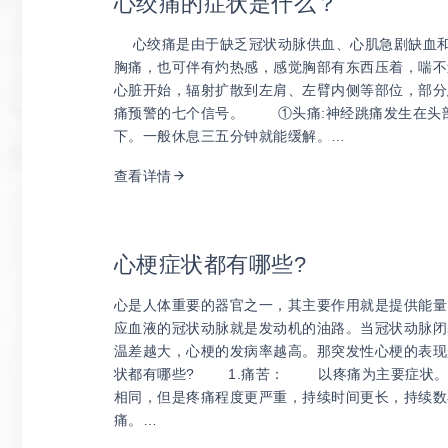
心绞痛的症状是什么？
心绞痛是由于缺乏冠状动脉供血、心肌急剧缺血和
胸痛，也可伴有灼热感，感觉胸部有东西压着，喘不
心脏开始，辐射扩散到左肩、左臂内侧等部位，部
痛预警的七个信号。 ①头痛:神经跳痛发生在头
下。一般休息三五分钟就能缓解。…
查看详情
心梗症状都有哪些?
心是人体重要的器官之一，其主要作用就是提供能量
应血液的冠状动脉就是发动机的油路。当冠状动脉闭塞
温差越大，心梗的发病率越高。那突发性心梗的表
状都有哪些? 1.痛苦： 以疼痛为主要症状。
相同，但是疼痛程度更严重，持续时间更长，持续数
痛。…