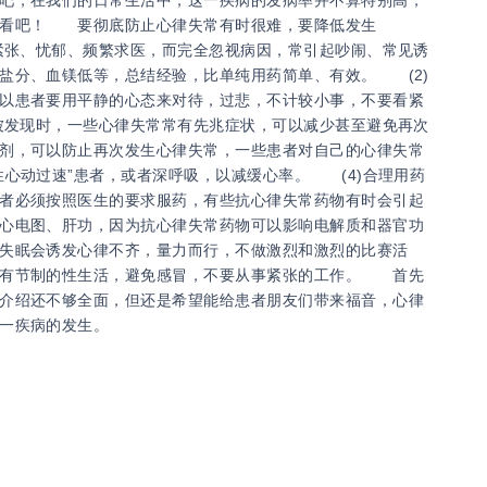
吧，在我们的日常生活中，这一疾病的发病率并不算特别高，
看看吧！ 要彻底防止心律失常有时很难，要降低发生
紧张、忧郁、频繁求医，而完全忽视病因，常引起吵闹、常见诱
盐分、血镁低等，总结经验，比单纯用药简单、有效。 (2)
以患者要用平静的心态来对待，过悲，不计较小事，不要看紧
被发现时，一些心律失常常有先兆症状，可以减少甚至避免再次
剂，可以防止再次发生心律失常，一些患者对自己的心律失常
性心动过速”患者，或者深呼吸，以减缓心率。 (4)合理用药
者必须按照医生的要求服药，有些抗心律失常药物有时会引起
心电图、肝功，因为抗心律失常药物可以影响电解质和器官功
失眠会诱发心律不齐，量力而行，不做激烈和激烈的比赛活
，有节制的性生活，避免感冒，不要从事紧张的工作。 首先
介绍还不够全面，但还是希望能给患者朋友们带来福音，心律
这一疾病的发生。