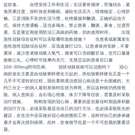
盐饮食。 合理安排工作和生活；生活要有规律，劳逸结合，避
免劳累过度，按时休息和睡眠。减轻生活压力，情绪稳定，心情舒
畅。三是消除不良的生活习惯，杜绝吸烟和酗酒。正确的运动方
式。保持大便通畅，适当多喝水。禁止熬夜，酗酒，暴食，过度劳
累。五是要定期使用防治三高病的药物，切勿使用时停。 出现
急性冠脉综合征时可以采取哪些急救措施？ 当患者或家属发生
急性急性冠脉综合征时，应迅速拨打120。让患者保持安静，不要
紧张，减少患者移动吸入氧气，痛者可口含硝酸甘油，也可口服速
效救心丸。心悸时可按摩内关穴。无禁忌证的患者应口服
100~300mg阿司匹林。 冠状动脉疾病可以治愈吗？ 冠心
病的发生主要是由动脉粥样硬化引起的，而动脉粥样硬化又是一个
几乎不可逆转的过程，因此要彻底治愈冠心病还是十分困难的。大
约三分之一的病人最初发病时症状为猝死，所以这种病仍然很危
险。病人患病后，会出现心绞痛、体力下降等症状，需要及时采取
治疗措施。 刚刚发现的冠心病，重要的是在最佳时期选择积极
的治疗方法，必须采取最适合自己的治疗方法，也必须采取医生的
建议，在生活中还应做好冠心病的预防工作，这样对自己的身体健
康才会再次得到保障。此外，饮食细节也是一个不可忽视的重要话
题。