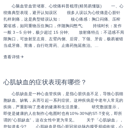
心脑血管血管堵塞、心绞痛科普梳理(精简易懂版) 一、心
绞痛典型表现，避开认知误区 很多人误以为心绞痛是心脏针
扎样刺痛，这是典型错误认知： 核心痛感：胸口闷痛、压榨
紧缩感，如同重物压住胸口，伴随胸闷憋气; 持续时长：发作
一般 3～5 分钟，极少超过 15 分钟; 放射痛特点：不适感不局
限胸口，可放射至左肩、左臂内侧、后背、下颌、牙齿，极易被错
当成牙痛、胃痛，自行吃胃药、止痛药拖延救治。…
查看详情
心肌缺血的症状表现有哪些？
心肌缺血是一种心血管疾病，是指心脏供血不足，导致心肌细
胞缺血、缺氧，从而引起一系列症状。这种疾病是中老年人常见的
疾病，严重影响了患者的健康和生活质量。 研究数据显示，
即使是健康的人在制作心电图时也有10%-30%的ST-T变化，即所
谓的“心肌缺血”，这在女性中更为常见。 关于「心肌缺血」，
您知道多少? 心肌缺血是指心脏冠状动脉内膜受损或收缩，心