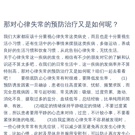
那对心律失常的预防治疗又是如何呢？
我们大家都应该十分重视心律失常这类病史，而且也是十分重视生
活小习惯，还有生活中的小事情来摆脱这类疾病，多做运动，养成
良好的生活习惯和饮食习惯，从此告别心律失常，无忧生活。
关于心律失常这一疾病的发生，相信有不少的朋友对它的了解和认
识还不算太多吧，在我们的日常生活中，这一疾病的发病率并不算
特别高，那对心律失常的预防治疗又是如何呢？咱们一起去看看
吧！ 要彻底防止心律失常有时很难，要降低发生率， (1)
预防诱发因素一旦确诊，患者往往高度紧张、忧郁、频繁求医，而
完全忽视病因，常引起吵闹、常见诱因：吸烟、过度劳累、激动、
消化不良、摄取过多的盐分、血镁低等，总结经验，比单纯用药简
单、有效。 (2)稳定的情绪保持平静稳定的情绪，不要过度紧
张，所以患者要用平静的心态来对待，过悲，不计较小事，不要看
紧张刺激的电视。 (3)自我监测在心律失常不容易被发现时，
一些心律失常常有先兆症状，可以减少甚至避免再次发生心律失
常，比如心悸，此时及早休息并服用安慰剂，可以防止再次发生心