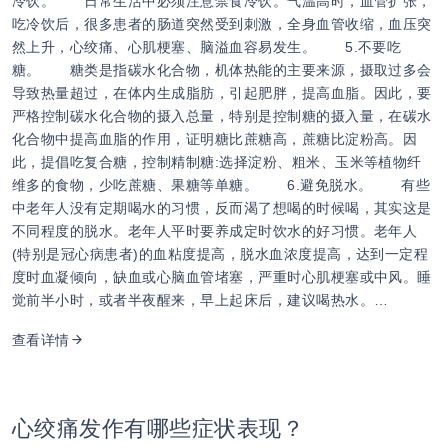
冷饮。 日常生活中必须注意禁食冷饮。气温高时，血管扩张，
吃冷饮后，很多患者的肠道突然受到刺激，全身血管收缩，血压突
然上升，心绞痛、心肌梗塞、脑溢血容易发生。 5.不要吃
糖。 糖类是指碳水化合物，机体热能的主要来源，摄取过多会
导致热量超过，在体内生成脂肪，引起肥胖，提高血脂。因此，要
严格控制碳水化合物的摄入总量，特别是控制糖的摄入量，在碳水
化合物中提高血脂的作用，证明糖比蔗糖高，蔗糖比淀粉高。因
此，提倡吃复合糖，控制精制糖:选择淀粉、粗米、玉米等植物纤
维多的食物，少吃蔗糖、果糖等单糖。 6.避免脱水。 有些
中老年人没有定期喝水的习惯，反而渴了想喝的时候喝，其实这是
不同程度的脱水。老年人平时要养成定时饮水的好习惯。老年人
(特别是冠心病患者)的血粘度提高，脱水血浓度提高，达到一定程
度时血凝倾向，缺血或心脑血管堵塞，严重时心肌梗塞或中风。睡
觉前半小时，或者半夜醒来，早上起床后，建议喝热水。…
查看详情
心绞痛发作有哪些症状表现？