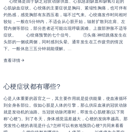
心绞痛是由于缺乏冠状动脉供血、心肌急剧缺血和缺氧引起的
心肌缺血症状。心绞痛的主要症状是胸闷、紧缩性胸痛，也可伴有
灼热感，感觉胸部有东西压着，喘不过气来。心绞痛发作时间相对
较短，一般在5分钟内，不适会从心脏开始，辐射扩散到左肩、左
臂内侧等部位，部分患者还可能出现呼吸困难、上腹部肿胀不适等
症状。 心绞痛预警的七个信号。 ①头痛:神经跳痛发生在
头部的一侧或两侧，同时感到头晕。通常发生在工作疲劳的情况
下。一般休息三五分钟就能缓解。…
查看详情
心梗症状都有哪些?
心是人体重要的器官之一，其主要作用就是提供能量，使血液循环
到全身各部位。假如心脏是人体的引擎，那么供应血液的冠状动脉
就是发动机的油路。当冠状动脉闭塞时，即发生心肌梗塞(以下简
称“心梗”)。到了冬天，身体感觉温差越大，心梗的发病率越高。那
突发性心梗的表现是什么?怎样可以有效地预防心梗?共同来看看