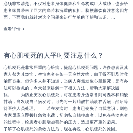
必须非常清楚。不仅对患者身体健康和生命构成巨大威胁，也会给
患者家属带来了巨大的痛苦和沉重的负担。脑梗塞饮食注意这四方
面，下面我们就针对这个问题来进行简单的了解和认识。…
查看详情
有心肌梗死的人平时要注意什么？
心肌梗死是非常严重的心脏病，提起心肌梗死问题，许多患者及其
家人都为其烦恼，生怕患者在某一天突然发病，由于得不到及时救
治而丧生。但许多人并不知道，当病人突然发生心肌梗死，是有办
法可以抢救的，今天就来讲解一下相关方法，帮助大家解决困
扰。 为防止突发心肌梗死，可在患者身边常备阿司匹林和硝酸
甘油，当发现自己病发时，可先将一片硝酸甘油放在舌底，然后等
待医护人员处理。 若在发病时，患者已丧失了自我意识，则患
者家属应立即拨打急救电话，切勿私自触摸患者，以免在移动患者
的过程中，给患者心脏增加额外的压力，造成更严重的后果。
了解了心肌梗死的急救方法后，现在再说，心肌梗死的原因。