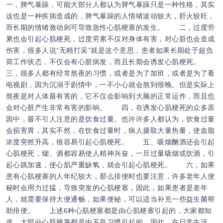
一，脾气暴躁，可能大部分人都认为脾气暴躁只是一种性格，其实
这也是一种疾病造成的，脾气暴躁的人情绪波动较大，肝火较旺，
而长期的情绪激动则可导致急性心肌梗塞的发生。 二，过度劳
累也会引起心肌梗死，过度劳累不仅对身体有害，对心脏也会造成
伤害，很多人说“无精打采”就是这个意思，患者如果长期处于超负
荷工作状态，不仅会有心脏病发，而且长期会诱发心肌梗死。
三，很多人都有经常熬夜的习惯，或者是为了加班，或者是为了看
电视剧，因为沉溺于剧情中，一不小心就会熬到很晚。但是实际上
熬夜是对人体最有害的，它不仅会影响到大脑的正常运作，而且也
会对心脏产生非常有害的影响。 四，在诱发心肌梗死的众多原
因中，最不引人注意的是饮食过量。也许许多人都认为，饮食过量
会损害胃，其实不然，在饮食过量时，病人摄取大量热量，使血脂
浓度突然升高，很容易引起心肌梗死。 五、吸烟酗酒还会引起
心肌梗死，烟、酒都容易使人精神兴奋，一旦过量吸烟或饮酒，引
起心跳加速，使心肌严重缺氧，就会引起心肌梗死。 六，如果
患有心肌梗塞的人年纪较大，那么排便时也要注意，许多老年人便
秘时会用力过猛，导致突发的心肌梗塞，因此，如果患者是老年
人，就需要保持大便通畅，如果便秘，可以适当补充一些益生菌帮
助排便。 上述6种心肌梗塞都是由心肌梗塞引起的，大家都知
道，大部分心肌梗塞都是由不良习惯引起的，因此，在日常生活