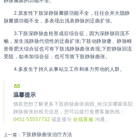
静脉瓣膜的功能不全。
2.原发性下肢深静脉瓣膜功能不全，往往合并大隐静
脉瓣膜功能不全，多表现出浅表静脉的迂曲扩张。
3.下肢深静脉血栓形成后综合征，因为深静脉回流不
畅，发生浅静脉代偿性的迂曲扩张;下肢动静脉瘘、静脉畸
形骨肥大综合征也可有下肢浅静脉曲张表现;下腔静脉回流
受阻，如布加综合征，也可导致
下肢静脉曲张
。
4.多发生于持久从事站立工作和体力劳动的人群。
温馨提示
倘若您想了解更多下肢静脉曲张病因_哈尔滨哪家医院
静脉曲张好相关信息，您可以拔打免费客服热线 :
0451-55557732
或直接与
在线客服
沟通。
下肢静脉曲张治疗方法
上一篇：