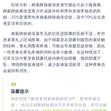
症状分析：
精索静脉曲张
患者可能会引起小腹胀痛。
精索静脉曲张
是青少年泌尿外科和男科发病率较高的疾
病，15%普通男性有
精索静脉曲张
症状，其中70%左右患
者是没有症状的。
精索静脉曲张
最常见的症状是阴囊的坠胀不适，有些
患者睾丸上区域疼痛。由于精索是从阴囊到腹部的索状解
剖结构，睾丸周围有疼痛，可能会导致腹部放射痛。因此
一些患者在睾丸疼痛的同时会有小腹痛。在这种情况下，
日常生活中要穿着阴囊托袋内裤托抬阴囊，预防阴囊下
坠，增强静脉血液循环，减少血液返流瘀滞，这种疼痛也
会减轻和消失。
温馨提示
倘若您想了解更多精索静脉曲张治疗，数秒快速完
成！_哈尔滨精索静脉曲张不手术相关信息，您可以拔